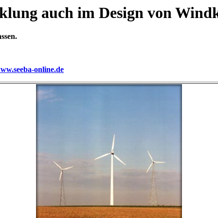
klung auch im Design von Windk
assen.
ww.seeba-online.de